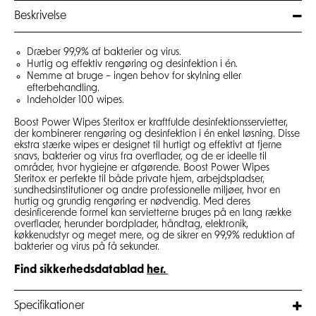
Beskrivelse
Dræber 99,9% af bakterier og virus.
Hurtig og effektiv rengøring og desinfektion i én.
Nemme at bruge – ingen behov for skylning eller
efterbehandling.
Indeholder 100 wipes.
Boost Power Wipes Steritox er kraftfulde desinfektionsservietter,
der kombinerer rengøring og desinfektion i én enkel løsning. Disse
ekstra stærke wipes er designet til hurtigt og effektivt at fjerne
snavs, bakterier og virus fra overflader, og de er ideelle til
områder, hvor hygiejne er afgørende. Boost Power Wipes
Steritox er perfekte til både private hjem, arbejdspladser,
sundhedsinstitutioner og andre professionelle miljøer, hvor en
hurtig og grundig rengøring er nødvendig. Med deres
desinficerende formel kan servietterne bruges på en lang række
overflader, herunder bordplader, håndtag, elektronik,
køkkenudstyr og meget mere, og de sikrer en 99,9% reduktion af
bakterier og virus på få sekunder.
Find sikkerhedsdatabla
d
her
.
Specifikationer