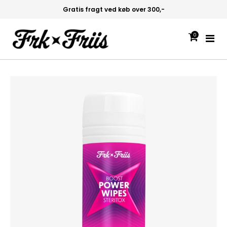
-
Hurtig levering 1-2 hverdage
0