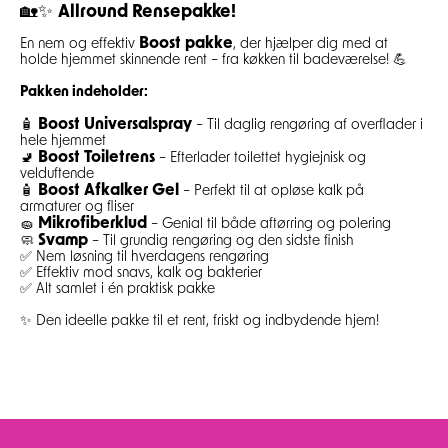
🏡✨
Allround Rensepakke!
Boost pakke
En nem og effektiv
, der hjælper dig med at
holde hjemmet skinnende rent – fra køkken til badeværelse! 💪
Pakken indeholder:
Boost Universalspray
🧴
– Til daglig rengøring af overflader i
hele hjemmet
Boost Toiletrens
🚽
– Efterlader toilettet hygiejnisk og
velduftende
Boost Afkalker Gel
🧴
– Perfekt til at opløse kalk på
armaturer og fliser
Mikrofiberklud
🧽
– Genial til både aftørring og polering
Svamp
🧼
– Til grundig rengøring og den sidste finish
✅ Nem løsning til hverdagens rengøring
✅ Effektiv mod snavs, kalk og bakterier
✅ Alt samlet i én praktisk pakke
✨ Den ideelle pakke til et rent, friskt og indbydende hjem!