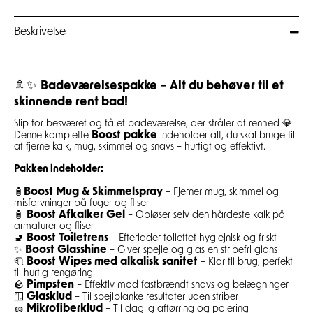
Beskrivelse
🚿✨
Badeværelsespakke – Alt du behøver til et
skinnende rent bad!
Slip for besværet og få et badeværelse, der stråler af renhed 💎
Boost pakke
Denne komplette
indeholder alt, du skal bruge til
at fjerne kalk, mug, skimmel og snavs – hurtigt og effektivt.
Pakken indeholder:
Boost Mug & Skimmelspray
🧴
– Fjerner mug, skimmel og
misfarvninger på fuger og fliser
Boost Afkalker Gel
🧴
– Opløser selv den hårdeste kalk på
armaturer og fliser
Boost Toiletrens
🚽
– Efterlader toilettet hygiejnisk og friskt
Boost Glasshine
✨
– Giver spejle og glas en stribefri glans
Boost Wipes med alkalisk sanitet
🧻
– Klar til brug, perfekt
til hurtig rengøring
Pimpsten
🪨
– Effektiv mod fastbrændt snavs og belægninger
Glasklud
🪟
– Til spejlblanke resultater uden striber
Mikrofiberklud
🧽
– Til daglig aftørring og polering