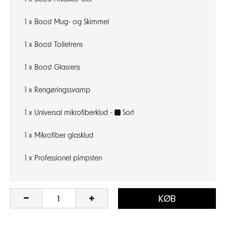
1 x
Boost Mug- og Skimmel
1 x
Boost Toiletrens
1 x
Boost Glasrens
1 x
Rengøringssvamp
1 x
Universal mikrofiberklud -
Sort
1 x
Mikrofiber glasklud
1 x
Professionel pimpsten
KØB